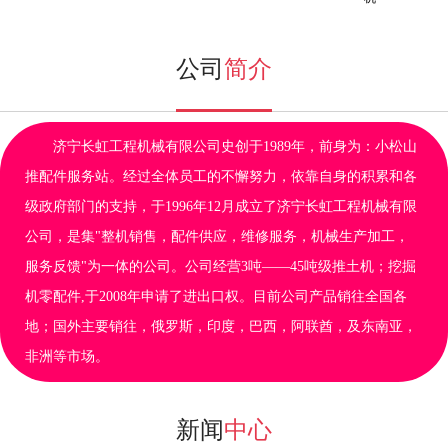
公司
简介
济宁长虹工程机械有限公司史创于1989年，前身为：小松山
推配件服务站。经过全体员工的不懈努力，依靠自身的积累和各
级政府部门的支持，于1996年12月成立了济宁长虹工程机械有限
公司，是集"整机销售，配件供应，维修服务，机械生产加工，
服务反馈"为一体的公司。公司经营3吨——45吨级推土机；挖掘
机零配件,于2008年申请了进出口权。目前公司产品销往全国各
地；国外主要销往，俄罗斯，印度，巴西，阿联酋，及东南亚，
非洲等市场。
新闻
中心