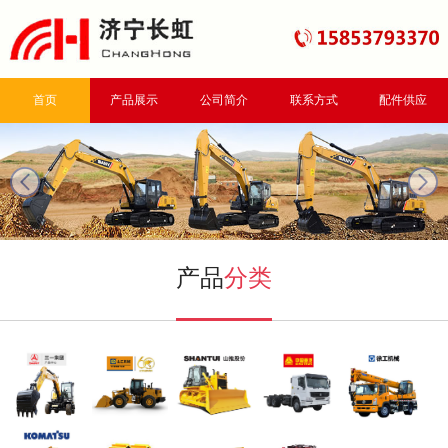
首页
产品展示
公司简介
联系方式
配件供应
next
产品
分类
三一挖掘机
山工装载机
山推推土机
重汽自卸车
徐工起重机