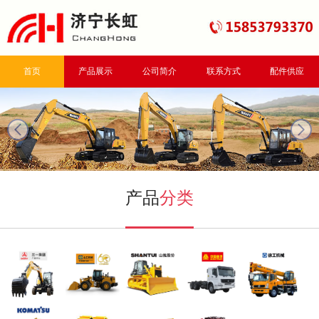
首页
产品展示
公司简介
联系方式
配件供应
next
产品
分类
三一挖掘机
山工装载机
山推推土机
重汽自卸车
徐工起重机