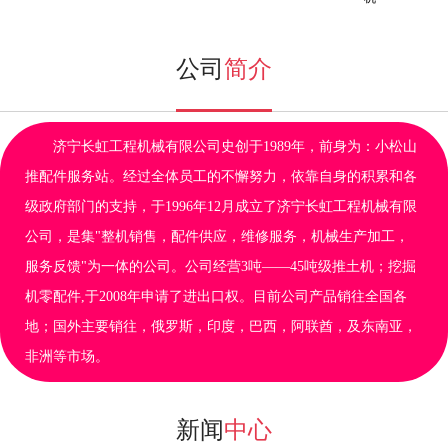
公司
简介
济宁长虹工程机械有限公司史创于1989年，前身为：小松山
推配件服务站。经过全体员工的不懈努力，依靠自身的积累和各
级政府部门的支持，于1996年12月成立了济宁长虹工程机械有限
公司，是集"整机销售，配件供应，维修服务，机械生产加工，
服务反馈"为一体的公司。公司经营3吨——45吨级推土机；挖掘
机零配件,于2008年申请了进出口权。目前公司产品销往全国各
地；国外主要销往，俄罗斯，印度，巴西，阿联酋，及东南亚，
非洲等市场。
新闻
中心