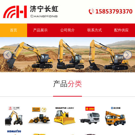
首页
产品展示
公司简介
联系方式
配件供应
next
产品
分类
三一挖掘机
山工装载机
山推推土机
重汽自卸车
徐工起重机