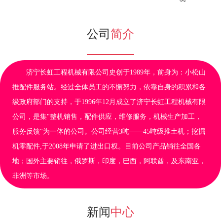
公司
简介
济宁长虹工程机械有限公司史创于1989年，前身为：小松山
推配件服务站。经过全体员工的不懈努力，依靠自身的积累和各
级政府部门的支持，于1996年12月成立了济宁长虹工程机械有限
公司，是集"整机销售，配件供应，维修服务，机械生产加工，
服务反馈"为一体的公司。公司经营3吨——45吨级推土机；挖掘
机零配件,于2008年申请了进出口权。目前公司产品销往全国各
地；国外主要销往，俄罗斯，印度，巴西，阿联酋，及东南亚，
非洲等市场。
新闻
中心