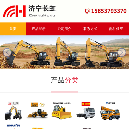
首页
产品展示
公司简介
联系方式
配件供应
next
产品
分类
三一挖掘机
山工装载机
山推推土机
重汽自卸车
徐工起重机