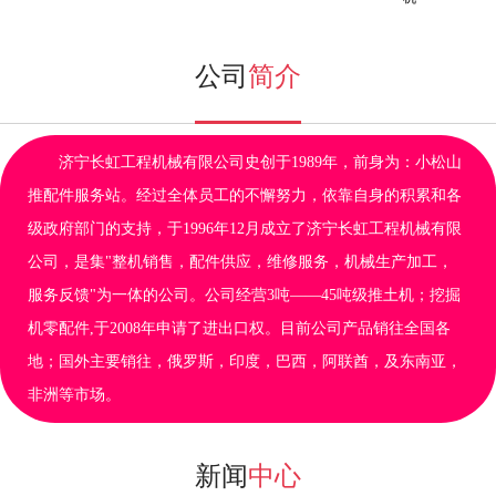
公司
简介
济宁长虹工程机械有限公司史创于1989年，前身为：小松山
推配件服务站。经过全体员工的不懈努力，依靠自身的积累和各
级政府部门的支持，于1996年12月成立了济宁长虹工程机械有限
公司，是集"整机销售，配件供应，维修服务，机械生产加工，
服务反馈"为一体的公司。公司经营3吨——45吨级推土机；挖掘
机零配件,于2008年申请了进出口权。目前公司产品销往全国各
地；国外主要销往，俄罗斯，印度，巴西，阿联酋，及东南亚，
非洲等市场。
新闻
中心