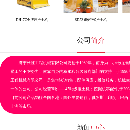
DH17C全液压推土机
SD52-6履带式推土机
公司
简介
济宁长虹工程机械有限公司史创于1989年，前身为：小松山推
员工的不懈努力，依靠自身的积累和各级政府部门的支持，于1996
工程机械有限公司，是集"整机销售，配件供应，维修服务，机械生
一体的公司。公司经营3吨——45吨级推土机；挖掘机零配件,于20
目前公司产品销往全国各地；国外主要销往，俄罗斯，印度，巴西
非洲等市场。
新闻
中心