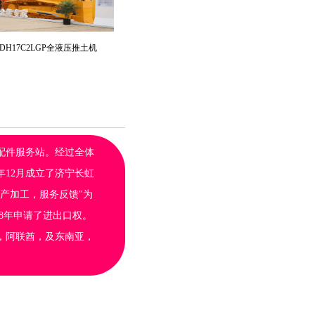
DH17C2LGP全液压推土机
配件服务站。经过全体
年12月成立了济宁长虹
产加工，服务反馈"为
08年申请了进出口权。
，阿联酋，及东南亚，